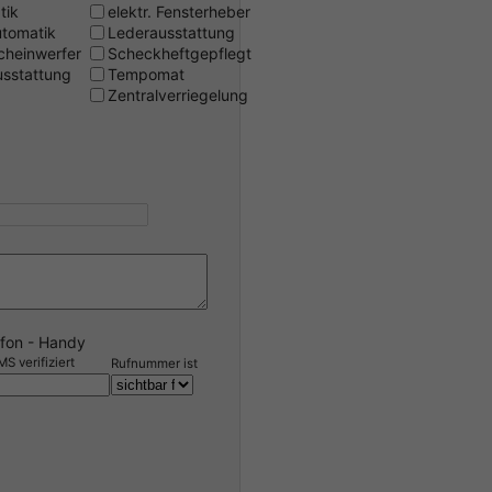
tik
elektr. Fensterheber
utomatik
Lederausstattung
cheinwerfer
Scheckheftgepflegt
usstattung
Tempomat
Zentralverriegelung
efon - Handy
S verifiziert
Rufnummer ist