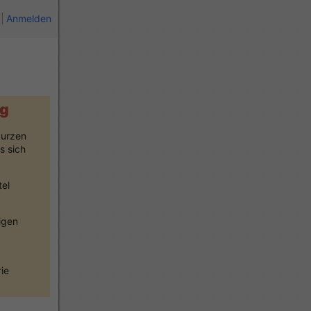
Anmelden
lg
kurzen
s sich
tel
igen
ie