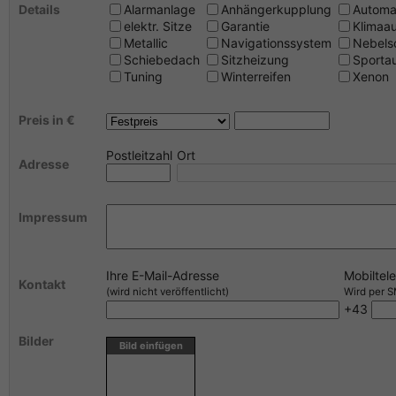
Details
Alarmanlage
Anhängerkupplung
Automa
elektr. Sitze
Garantie
Klimaa
Metallic
Navigationssystem
Nebels
Schiebedach
Sitzheizung
Sporta
Tuning
Winterreifen
Xenon
Preis in €
Postleitzahl
Ort
Adresse
Impressum
Ihre E-Mail-Adresse
Mobiltel
Kontakt
(wird nicht veröffentlicht)
Wird per SM
+43
Bilder
Bild einfügen